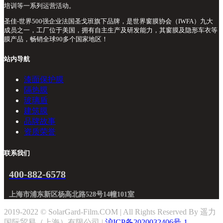
培训等一系列运营活动。
圣佳-世界500强企业法国圣戈班旗下品牌，是世界窗膜协会（IWFA）九大
成员之一，工厂位于美国，拥有自主生产及研发能力，其窗膜及隐形车衣等
膜产品，畅销全球90多个国家地区！
站内导航
漆面保护膜
隔热膜
玻璃盾
建筑膜
品牌故事
资质荣誉
联系我们
400-882-6578
上海市浦东新区杨高北路528号14幢101室
2019-2022 © SolarGard-Film.COM | All Rights Reserved By 遥力
国际贸易（上海）有限公司 |
沪ICP备2020032406号-1