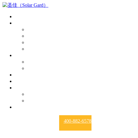
首页
产品中心
漆面保护膜
隔热膜
玻璃盾
建筑膜
报价
PPF报价
隔热膜膜报价
授权经销商
新闻资讯
关于我们
品牌故事
资质荣誉
诚招代理
400-882-6578