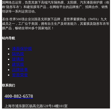
国网络总运营，负责其旗下高端汽车隔热膜、太阳膜、汽车漆面保护膜（俗
称‘隐形车衣’）和建筑膜等产品，在网络平台的品牌推广、招商合作、销售
培训等一系列运营活动。
圣佳-世界500强企业法国圣戈班旗下品牌，是世界窗膜协会（IWFA）九大
成员之一，工厂位于美国，拥有自主生产及研发能力，其窗膜及隐形车衣等
膜产品，畅销全球90多个国家地区！
站内导航
漆面保护膜
隔热膜
玻璃盾
建筑膜
品牌故事
资质荣誉
联系我们
400-882-6578
上海市浦东新区杨高北路528号14幢101室