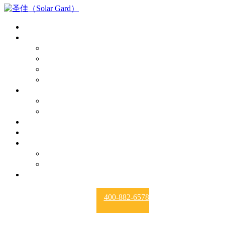
首页
产品中心
漆面保护膜
隔热膜
玻璃盾
建筑膜
报价
PPF报价
隔热膜膜报价
授权经销商
新闻资讯
关于我们
品牌故事
资质荣誉
诚招代理
400-882-6578