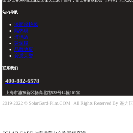
圣佳-世界500强企业法国圣戈班旗下品牌，是世界窗膜协会（IWFA）九
站内导航
漆面保护膜
隔热膜
玻璃盾
建筑膜
品牌故事
资质荣誉
联系我们
400-882-6578
上海市浦东新区杨高北路528号14幢101室
2019-2022 © SolarGard-Film.COM | All Rights Reserv