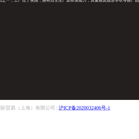
大成员之一，工厂位于美国，拥有自主生产及研发能力，其窗膜及隐形车衣等膜产品
ed By 遥力国际贸易（上海）有限公司 |
沪ICP备2020032406号-1