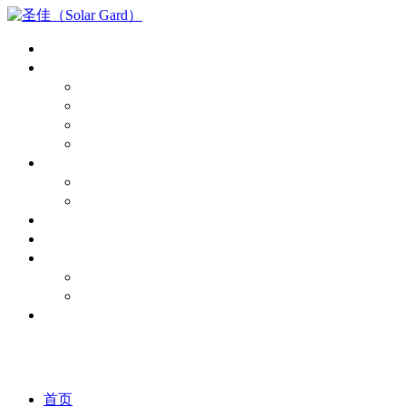
首页
产品中心
漆面保护膜
隔热膜
玻璃盾
建筑膜
报价
PPF报价
隔热膜膜报价
授权经销商
新闻资讯
关于我们
品牌故事
资质荣誉
诚招代理
首页