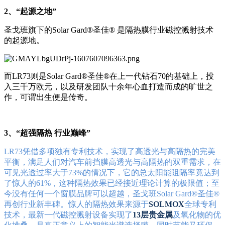
2、“起源之地”
圣戈班旗下的Solar Gard®圣佳® 是隔热膜行业磁控溅射技术
的起源地。
而LR73则是Solar Gard®圣佳®在上一代钻石70的基础上，投
入三千万欧元，以及研发团队十余年心血打造而成的旷世之
作，可谓出生便是传奇。
3、“超强隔热 行业巅峰”
LR73凭借多项独有专利技术，实现了高透光与高隔热的完美
平衡，满足人们对汽车前挡膜高透光与高隔热的双重需求，在
可见光透过率大于73%的情况下，它的总太阳能阻隔率竟达到
了惊人的61%，这种隔热效果已经接近理论计算的极限值；至
今没有任何一个窗膜品牌可以超越，圣戈班Solar Gard®圣佳®
再创行业新丰碑。惊人的隔热效果来源于
SOLMOX
全球专利
技术，最新一代磁控溅射设备实现了
13层贵金属
及氧化物的优