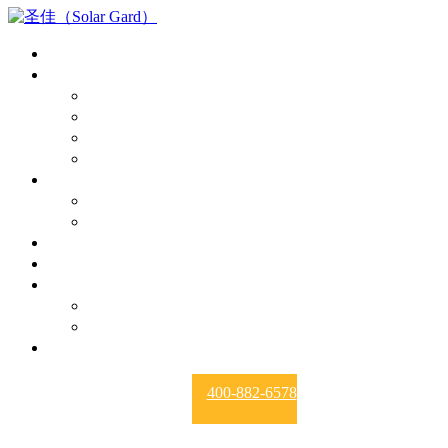
首页
产品中心
漆面保护膜
隔热膜
玻璃盾
建筑膜
报价
PPF报价
隔热膜膜报价
授权经销商
新闻资讯
关于我们
品牌故事
资质荣誉
诚招代理
400-882-6578