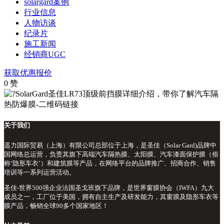
solargard案例
行业信息
人物访谈
纪录片
施工新闻
经销商UGC
获取优惠报价
0
赞
关于我们
遥力国际贸易（上海）有限公司总部位于上海，是圣佳（Solar Gard)品牌中
国网络总运营，负责其旗下高端汽车隔热膜、太阳膜、汽车漆面保护膜（俗
称‘隐形车衣’）和建筑膜等产品，在网络平台的品牌推广、招商合作、销售
培训等一系列运营活动。
圣佳-世界500强企业法国圣戈班旗下品牌，是世界窗膜协会（IWFA）九大
成员之一，工厂位于美国，拥有自主生产及研发能力，其窗膜及隐形车衣等
膜产品，畅销全球90多个国家地区！